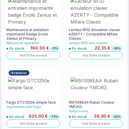
Maintenance et entretien
Lecteur RFID émulation clavier
imprimante badge Evolis
AZERTY - Compatible Mifare
Zenius et Primacy
Classic
Révision et réparation
Lecteur RFID sans contact
160,00 €
22,35 €
En stock
En stock
-11%
-36%
Voir fiche produit
Voir fiche produit
4 versions
Fargo DTC1250e simple face
R5F008EAA Ruban Couleur
YMCKO.
Imprimante carte Fargo
Ruban Evolis
625,00 €
59,95 €
En stock
En stock
-73%
-33%
Voir fiche produit
Voir fiche produit