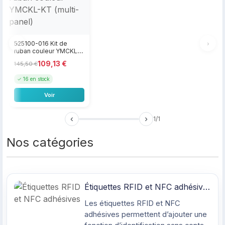
‹
›
525100-016 Kit de
ruban couleur YMCKL-
KT (multi-panel)
109,13 €
145,50 €
✓ 16 en stock
Voir
‹
›
1
/1
Nos catégories
Étiquettes RFID et NFC adhésives
Les étiquettes RFID et NFC
adhésives permettent d’ajouter une