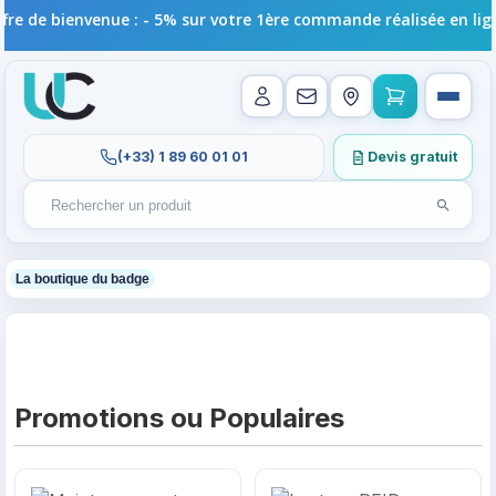
e de bienvenue : - 5% sur votre 1ère commande réalisée en ligne 
(+33) 1 89 60 01 01
Devis gratuit
Lancer l
Rechercher un produit
Recherches récentes au focus. Tapez au moins 2 carac
1
La boutique du badge
Anticipez la rentrée scolaire — 2026/2027 — Faites entre
Promotions ou Populaires