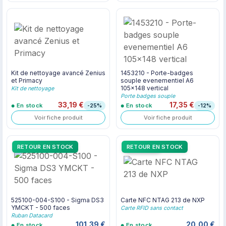
Kit de nettoyage avancé Zenius
1453210 - Porte-badges
et Primacy
souple evenementiel A6
105x148 vertical
Kit de nettoyage
Porte badges souple
33,19 €
17,35 €
En stock
En stock
-25%
-12%
Voir fiche produit
Voir fiche produit
RETOUR EN STOCK
RETOUR EN STOCK
3 versions
525100-004-S100 - Sigma DS3
Carte NFC NTAG 213 de NXP
YMCKT - 500 faces
Carte RFID sans contact
Ruban Datacard
101,39 €
20,00 €
En stock
En stock