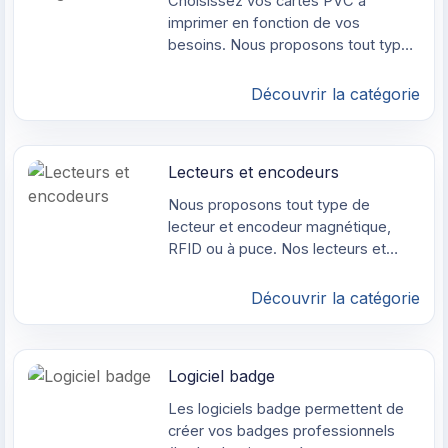
Choisissez vos cartes PVC à
bien la couleur argent par exemple. Il
imprimer en fonction de vos
est également possible d'imprimer
besoins. Nous proposons tout type
des effets de type brillant ou matte,
de carte plastique : carte à puce,
avec ou sans effet ciré.
carte bande magnétique (haute et
Découvrir la catégorie
basse coercivité), carte
réinscriptible, carte RFID, carte sans
contact etc... Notre gamme de carte
Lecteurs et encodeurs
couvre l'ensemble des besoins du
secteur (identification, conférence,
Nous proposons tout type de
fidélisation, sécurité, badge d'accès
lecteur et encodeur magnétique,
etc)
RFID ou à puce. Nos lecteurs et
encodeurs sont compatibles avec
les solutions de sécurité poste de
Découvrir la catégorie
travail et réseau du marché,
notamment celles concernant les
environnement PC / Microsoft
Logiciel badge
Windows / Mac. Ils conviennent
également pour les écoles,
Les logiciels badge permettent de
associations et entreprises
créer vos badges professionnels
souhaitant faire du contrôle d'accès.