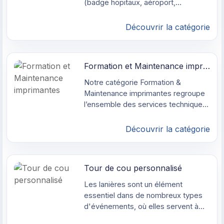
(badge hopitaux, aéroport,
Il y a toujours un lecteur / encodeur
conférence, association, contrôle
adapté à votre besoin (pointage,
d'accés, services publics etc...).
Découvrir la catégorie
école, entreprise, identification,
Avec nos logiciels de création de
sécurité etc...).
badge, vous pouvez éditer puis
imprimer vos badges depuis votre
Formation et Maintenance imprimantes
imprimantes badge.
Notre catégorie Formation &
Maintenance imprimantes regroupe
l’ensemble des services techniques
essentiels pour garantir le bon
fonctionnement de vos
Découvrir la catégorie
équipements d’impression de cartes
PVC. Que vous soyez débutant ou
utilisateur confirmé, nous vous
Tour de cou personnalisé
proposons des formations sur
mesure, dispensées par un
Les lanières sont un élément
technicien hautement qualifié, fort
essentiel dans de nombreux types
de plusieurs années d’expérience.
d'événements, où elles servent à
Nous intervenons aussi bien dans
maintenir les badges et les laissez-