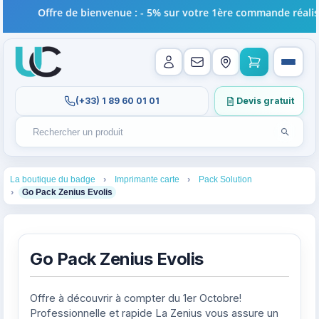
Offre de bienvenue : - 5% sur votre 1ère commande réalisée e
(+33) 1 89 60 01 01
Devis gratuit
Lancer l
Rechercher un produit
Recherches récentes au focus. Tapez au moins 2 carac
1
2
3
La boutique du badge
Imprimante carte
Pack Solution
4
Go Pack Zenius Evolis
Go Pack Zenius Evolis
Offre à découvrir à compter du 1er Octobre!
Professionnelle et rapide La Zenius vous assure un