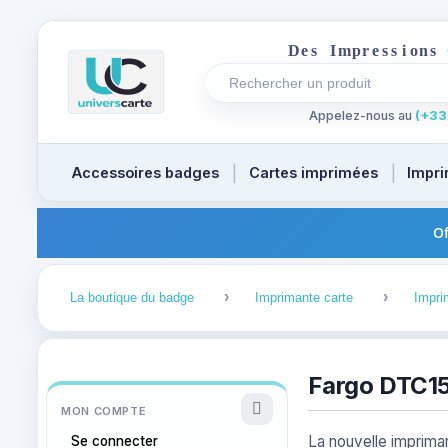
D
e
s
I
m
p
r
e
s
s
i
o
n
s
Rechercher un produit
Recherches récentes au focus
Appelez-nous au
(+33)
Accessoires badges
Cartes imprimées
Impri
Of
1
2
La boutique du badge
Imprimante carte
Impri
Fargo DTC1
MON COMPTE
La nouvelle imprima
Se connecter