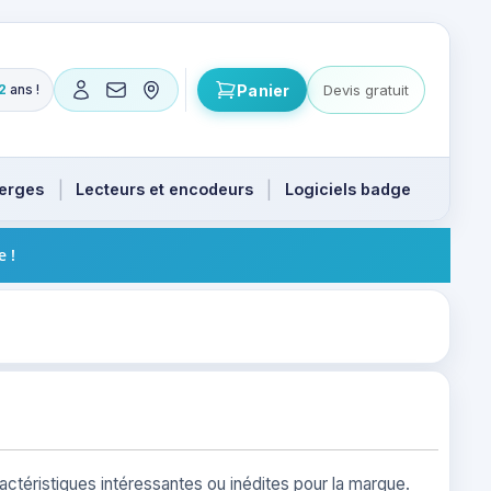
Panier
Devis gratuit
2
ans !
ts. Flèches haut et bas pour naviguer, Entrée pour valide
ierges
Lecteurs et encodeurs
Logiciels badge
e !
téristiques intéressantes ou inédites pour la marque.