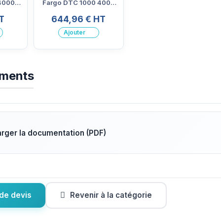
4000
Fargo DTC 1000 4000
4500
T
644,96 € HT
Ajouter
ements
rger la documentation (PDF)
de devis
Revenir à la catégorie