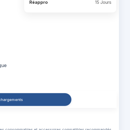
Réappro
15 Jours
ique
chargements
es consommables et accessoires compatibles recommandés.