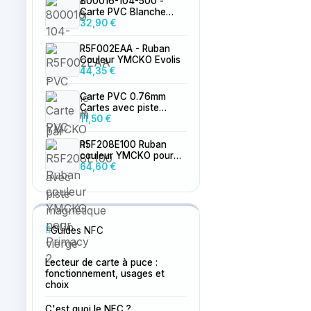
800016-104-500 -
Carte PVC Blanche
0.76mm par 500
32,90 €
R5F002EAA - Ruban
Couleur YMCKO Evolis
44,35 €
Carte PVC 0.76mm
Cartes avec piste
magnétique LoCo
11,50 €
vierge
R5F208E100 Ruban
couleur YMCKO pour
Primacy 2
64,60 €
Guides NFC
Lecteur de carte à puce :
fonctionnement, usages et
choix
C'est quoi le NFC ?