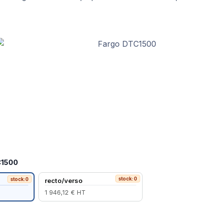
C1500
stock:0
stock:0
recto/verso
1 946,12 € HT