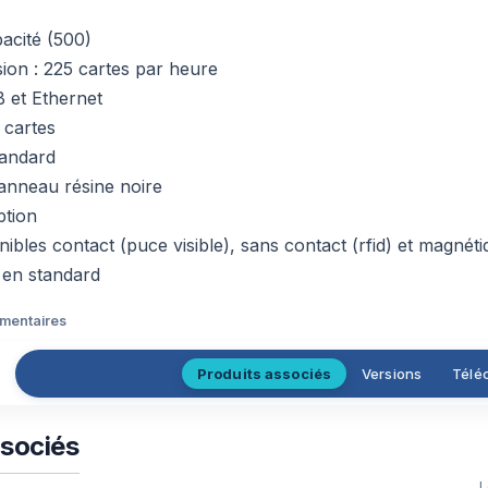
acité (500)
sion : 225 cartes par heure
 et Ethernet
 cartes
tandard
anneau résine noire
ption
ibles contact (puce visible), sans contact (rfid) et magnét
 en standard
émentaires
Produits associés
Versions
Télé
ssociés
L