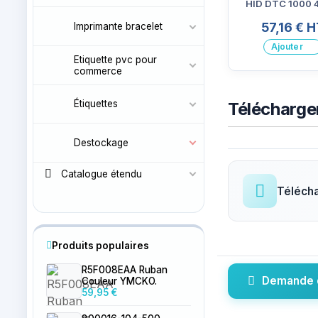
HID DTC 1000 
4500
57,16 € H
Imprimante bracelet
Ajouter
Etiquette pvc pour
commerce
Étiquettes
Télécharg
Destockage
Catalogue étendu
Télécha
Produits populaires
R5F008EAA Ruban
Demande 
Couleur YMCKO.
59,95 €