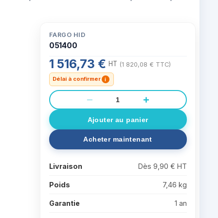
FARGO HID
051400
1 516,73 €
HT
(1 820,08 € TTC)
Délai à confirmer
i
−
+
Livraison
Dès 9,90 € HT
Poids
7,46 kg
Garantie
1 an