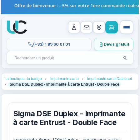
Offre de bienvenue : - 5% sur votre 1ère commande réalisée en
(+33) 1 89 60 01 01
Devis gratuit
Lancer l
Rechercher un produit
Recherches récentes au focus. Tapez au moins 2 carac
1
2
3
La boutique du badge
Imprimante carte
Imprimante carte Datacard
4
Sigma DSE Duplex - Imprimante à carte Entrust - Double Face
Sigma DSE Duplex - Imprimante
à carte Entrust - Double Face
Imprimante Sigma DSE Duplex - impression cartes