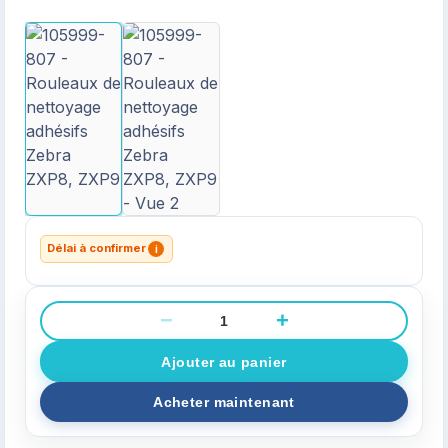
Délai à confirmer
i
−
+