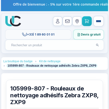
Offre de bienvenue : - 5% sur votre 1ère commande réalisée
(+33) 1 89 60 01 01
Devis gratuit
Lancer l
Rechercher un produit
Recherches récentes au focus. Tapez au moins 2 carac
1
3
La boutique du badge
Kit de nettoyage
4
105999-807 - Rouleaux de nettoyage adhésifs Zebra ZXP8, ZXP9
105999-807 - Rouleaux de
nettoyage adhésifs Zebra ZXP8,
ZXP9