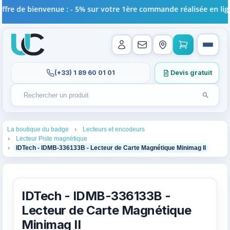
ffre de bienvenue : - 5% sur votre 1ère commande réalisée en lign
(+33) 1 89 60 01 01
Devis gratuit
Lancer l
Rechercher un produit
Recherches récentes au focus. Tapez au moins 2 carac
1
2
La boutique du badge
Lecteurs et encodeurs
3
Lecteur Piste magnétique
4
IDTech - IDMB-336133B - Lecteur de Carte Magnétique Minimag II
IDTech - IDMB-336133B -
Lecteur de Carte Magnétique
Minimag II