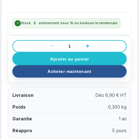
Stock :
2
·
enlèvement sous 1h ou livraison le lendemain
−
+
Livraison
Dès 6,90 € HT
Poids
0,300 kg
Garantie
1 an
Réappro
5 jours