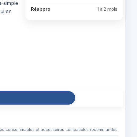
a-simple
Réappro
1 à 2 mois
ui en
es consommables et accessoires compatibles recommandés.