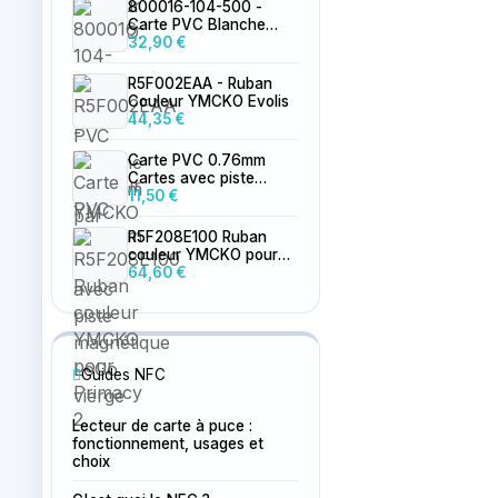
800016-104-500 -
Carte PVC Blanche
0.76mm par 500
32,90 €
R5F002EAA - Ruban
Couleur YMCKO Evolis
44,35 €
Carte PVC 0.76mm
Cartes avec piste
magnétique LoCo
11,50 €
vierge
R5F208E100 Ruban
couleur YMCKO pour
Primacy 2
64,60 €
Guides NFC
Lecteur de carte à puce :
fonctionnement, usages et
choix