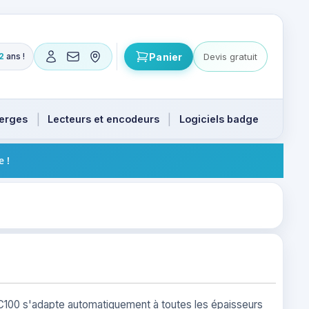
Panier
Devis gratuit
2
ans !
 produits. Flèches haut et bas pour naviguer, Entrée pour
ierges
Lecteurs et encodeurs
Logiciels badge
e !
a ZC100 s'adapte automatiquement à toutes les épaisseurs