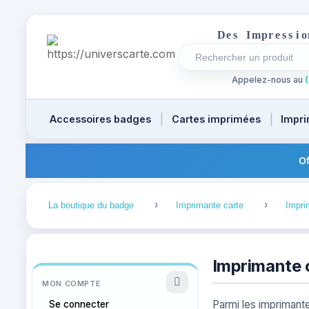
D
e
s
I
m
p
r
e
s
s
i
o
Rechercher un produi
Recherches récentes a
Appelez-nous au
(
Accessoires badges
Cartes imprimées
Impri
Of
1
2
La boutique du badge
Imprimante carte
Impri
Imprimante 
MON COMPTE
Parmi les imprimante
Se connecter