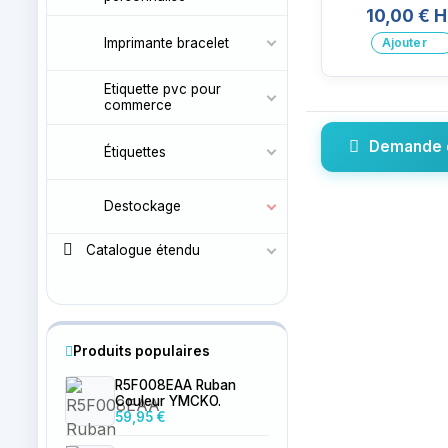
10,00 € 
Imprimante bracelet
Ajouter
Etiquette pvc pour
commerce
Demande 
Étiquettes
Destockage
Catalogue étendu
Produits populaires
R5F008EAA Ruban
Couleur YMCKO.
59,95 €