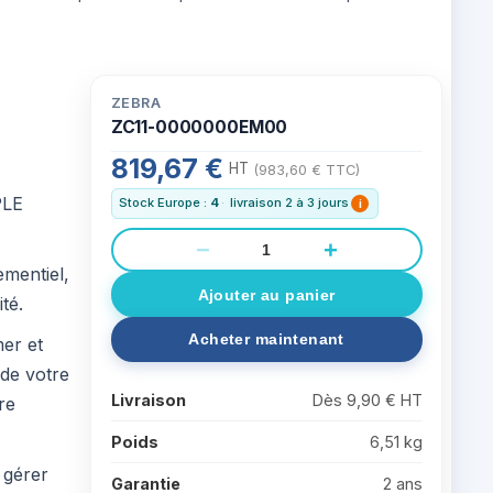
ZEBRA
ZC11-0000000EM00
819,67 €
HT
(983,60 € TTC)
PLE
Stock Europe :
4
·
livraison 2 à 3 jours
i
−
+
ementiel,
té.
mer et
 de votre
Livraison
Dès 9,90 € HT
re
Poids
6,51 kg
 gérer
Garantie
2 ans