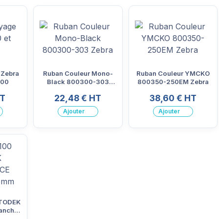
 Zebra
Ruban Couleur Mono-
Ruban Couleur YMCKO
300
Black 800300-303
800350-250EM Zebra
Zebra
HT
22,48 € HT
38,60 € HT
Ajouter
Ajouter
OTODEK
anche
100