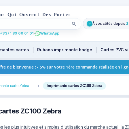
n
s
Q
u
i
O
u
v
r
e
n
t
D
e
s
P
o
r
t
e
s
À vos côtés depuis
2
✓
Lancer la recherche
t
u focus. Tapez au moins 2 caractères pour les suggestions
+33) 1 89 60 01 01
•
WhatsApp
mantes cartes
Rubans imprimante badge
Cartes PVC v
fre de bienvenue : - 5% sur votre 1ère commande réalisée en lign
3
4
mante carte Zebra
Imprimante cartes ZC100 Zebra
cartes ZC100 Zebra
s les plus intuitives et simples d'utilisation du marché actuel, l