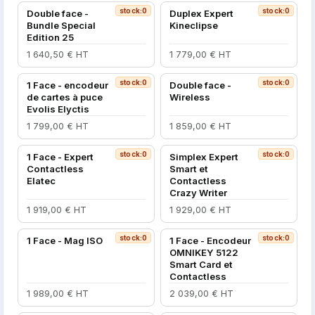
stock:0
stock:0
Double face -
Duplex Expert
Bundle Special
Kineclipse
Edition 25
1 640,50 € HT
1 779,00 € HT
stock:0
stock:0
1 Face - encodeur
Double face -
de cartes à puce
Wireless
Evolis Elyctis
1 799,00 € HT
1 859,00 € HT
stock:0
stock:0
1 Face - Expert
Simplex Expert
Contactless
Smart et
Elatec
Contactless
Crazy Writer
1 919,00 € HT
1 929,00 € HT
stock:0
stock:0
1 Face - Mag ISO
1 Face - Encodeur
OMNIKEY 5122
Smart Card et
Contactless
1 989,00 € HT
2 039,00 € HT