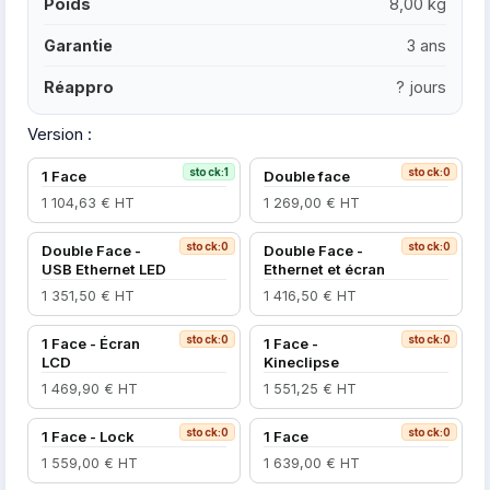
Poids
8,00 kg
Garantie
3 ans
Réappro
? jours
Version :
stock:1
stock:0
1 Face
Double face
1 104,63 € HT
1 269,00 € HT
stock:0
stock:0
Double Face -
Double Face -
USB Ethernet LED
Ethernet et écran
1 351,50 € HT
1 416,50 € HT
stock:0
stock:0
1 Face - Écran
1 Face -
LCD
Kineclipse
1 469,90 € HT
1 551,25 € HT
stock:0
stock:0
1 Face - Lock
1 Face
1 559,00 € HT
1 639,00 € HT