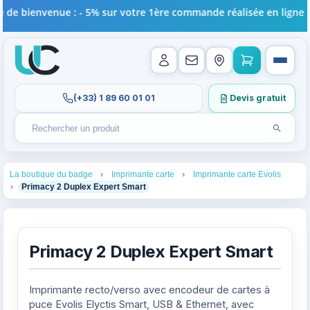
nvenue : - 5% sur votre 1ère commande réalisée en ligne !
(+33) 1 89 60 01 01
Devis gratuit
Lancer l
Rechercher un produit
Recherches récentes au focus. Tapez au moins 2 carac
1
2
3
La boutique du badge
Imprimante carte
Imprimante carte Evolis
4
Primacy 2 Duplex Expert Smart
Primacy 2 Duplex Expert Smart
Imprimante recto/verso avec encodeur de cartes à
puce Evolis Elyctis Smart, USB & Ethernet, avec