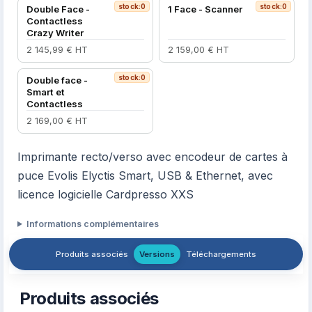
stock:0
stock:0
Double Face -
1 Face - Scanner
Contactless
Crazy Writer
2 145,99 € HT
2 159,00 € HT
stock:0
Double face -
Smart et
Contactless
2 169,00 € HT
Imprimante recto/verso avec encodeur de cartes à
puce Evolis Elyctis Smart, USB & Ethernet, avec
licence logicielle Cardpresso XXS
Informations complémentaires
Produits associés
Versions
Téléchargements
Produits associés