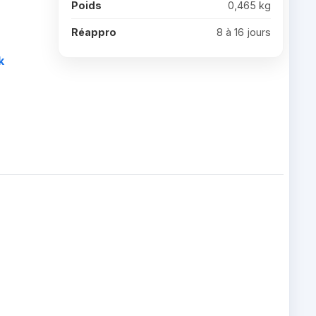
Poids
0,465 kg
Réappro
8 à 16 jours
k