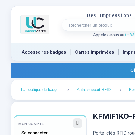
D
e
s
I
m
p
r
e
s
s
i
o
n
s
Rechercher un produit
Recherches récentes au focus
Appelez-nous au
(+33)
Accessoires badges
Cartes imprimées
Impri
Of
1
2
La boutique du badge
Autre support RFID
Por
KFMIF1KO-R 
MON COMPTE
Porte-clés RFID rou
Se connecter