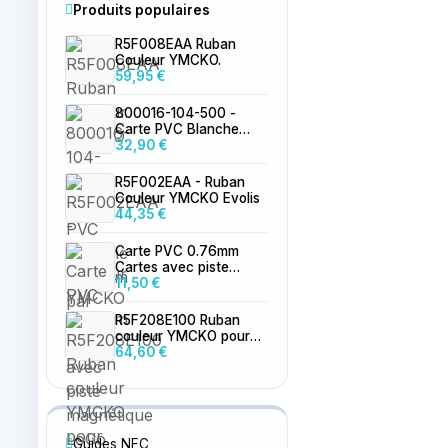
Produits populaires
R5F008EAA Ruban
Couleur YMCKO.
59,95 €
800016-104-500 -
Carte PVC Blanche
0.76mm par 500
32,90 €
R5F002EAA - Ruban
Couleur YMCKO Evolis
44,35 €
Carte PVC 0.76mm
Cartes avec piste
magnétique LoCo
11,50 €
vierge
R5F208E100 Ruban
couleur YMCKO pour
Primacy 2
64,60 €
Guides NFC