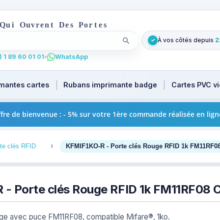
Q
u
i
O
u
v
r
e
n
t
D
e
s
P
o
r
t
e
s
À vos côtés depuis
2
✓
Lancer la recherche
. Tapez au moins 2 caractères pour les suggestions produi
 1 89 60 01 01
•
WhatsApp
mantes cartes
Rubans imprimante badge
Cartes PVC v
fre de bienvenue : - 5% sur votre 1ère commande réalisée en lign
3
te clés RFID
KFMIF1KO-R - Porte clés Rouge RFID 1k FM11RF08
- Porte clés Rouge RFID 1k FM11RF08 C
ge avec puce FM11RF08, compatible Mifare®, 1ko.