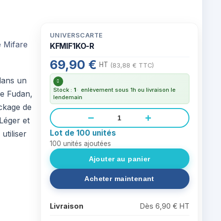
UNIVERSCARTE
KFMIF1KO-R
69,90 €
HT
(83,88 € TTC)
dans un
Stock :
1
·
enlèvement sous 1h ou livraison le
de Fudan,
lendemain
ockage de
−
+
 Léger et
Lot de 100 unités
utiliser
100
unités ajoutées
Livraison
Dès 6,90 € HT