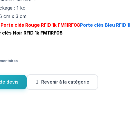
ckage : 1 ko
,6 cm x 3 cm
:
Porte clés Rouge RFID 1k FM11RF08
Porte clés Bleu RFID 1
 clés Noir RFID 1k FM11RF08
émentaires
de devis
Revenir à la catégorie