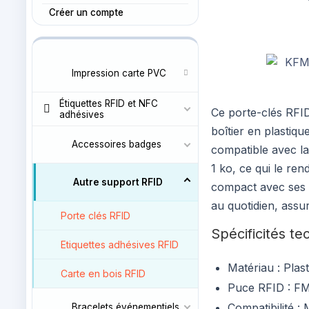
Créer un compte
Impression carte PVC
Étiquettes RFID et NFC
Ce porte-clés RFI
adhésives
boîtier en plasti
Accessoires badges
compatible avec la
1 ko, ce qui le ren
Autre support RFID
compact avec ses di
au quotidien, assur
Porte clés RFID
Spécificités te
Etiquettes adhésives RFID
Matériau : Plas
Carte en bois RFID
Puce RFID : F
Compatibilité :
Bracelets événementiels