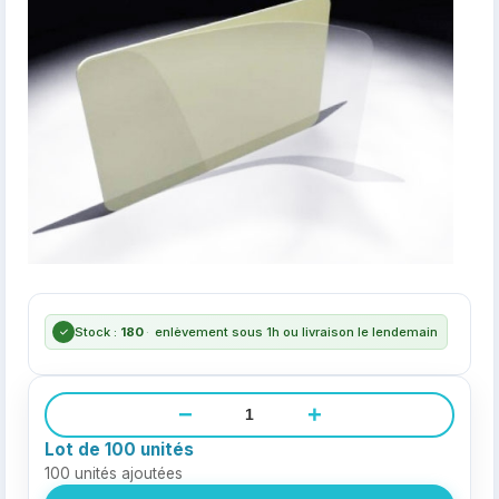
Stock :
180
·
enlèvement sous 1h ou livraison le lendemain
−
+
Lot de 100 unités
100
unités ajoutées