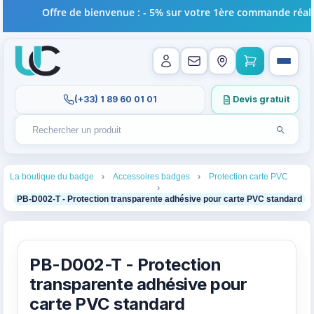
Offre de bienvenue : - 5% sur votre 1ère commande réalisé
(+33) 1 89 60 01 01
Devis gratuit
Lancer l
Rechercher un produit
Recherches récentes au focus. Tapez au moins 2 carac
1
2
3
La boutique du badge
Accessoires badges
Protection carte PVC
4
PB-D002-T - Protection transparente adhésive pour carte PVC standard
PB-D002-T - Protection
transparente adhésive pour
carte PVC standard