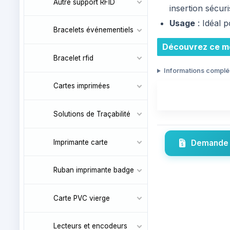
Autre support RFID
insertion sécur
Usage
: Idéal p
Bracelets événementiels
Découvrez ce mod
Bracelet rfid
Informations compl
Cartes imprimées
Solutions de Traçabilité
Imprimante carte
Demande 
Ruban imprimante badge
Carte PVC vierge
Lecteurs et encodeurs