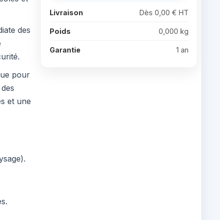
Livraison
Dès 0,00 € HT
iate des
Poids
0,000 kg
e
Garantie
1 an
urité.
que pour
 des
es et une
ysage).
s.
e