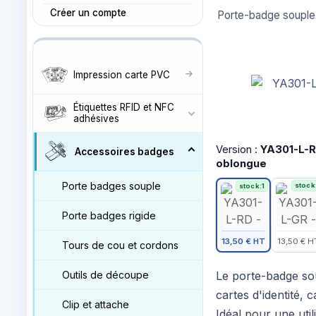
Créer un compte
Porte-badge souple 
Impression carte PVC
Étiquettes RFID et NFC
adhésives
Version :
YA301-L-RD
Accessoires badges
oblongue
Porte badges souple
stock
stock:1
Porte badges rigide
13,50 € HT
13,50 € H
Tours de cou et cordons
Outils de découpe
Le porte-badge sou
cartes d'identité
Clip et attache
Idéal pour une uti