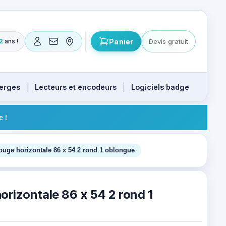
Panier
Devis gratuit
2
ans !
 produits. Flèches haut et bas pour naviguer, Entrée pour
ierges
Lecteurs et encodeurs
Logiciels badge
e !
4
ouge horizontale 86 x 54 2 rond 1 oblongue
rizontale 86 x 54 2 rond 1