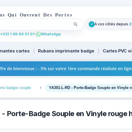
n
s
Q
u
i
O
u
v
r
e
n
t
D
e
s
P
o
r
t
e
s
À vos côtés depuis
2
✓
Lancer la recherche
t
u focus. Tapez au moins 2 caractères pour les suggestions
+33) 1 89 60 01 01
•
WhatsApp
mantes cartes
Rubans imprimante badge
Cartes PVC v
fre de bienvenue : - 5% sur votre 1ère commande réalisée en lign
3
rte badges souple
YA301-L-RD - Porte-Badge Souple en Vinyle r
- Porte-Badge Souple en Vinyle rouge ho