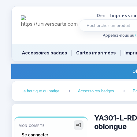
D
e
s
I
m
p
r
e
s
s
i
o
Rechercher un produi
Recherches récentes a
Appelez-nous au
(
Accessoires badges
Cartes imprimées
Impri
Of
1
2
La boutique du badge
Accessoires badges
Po
YA301-L-RD 
oblongue
MON COMPTE
Se connecter