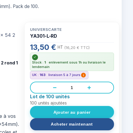
54mm). Pack de 100.
UNIVERSCARTE
YA301-L-RD
13,50 €
HT
(16,20 € TTC)
2 rond 1
Stock :
1
·
enlèvement sous 1h ou livraison le
lendemain
UK :
163
·
livraison 5 à 7 jours
i
−
+
Lot de 100 unités
100
unités ajoutées
e à vos
86x54mm).
coles et