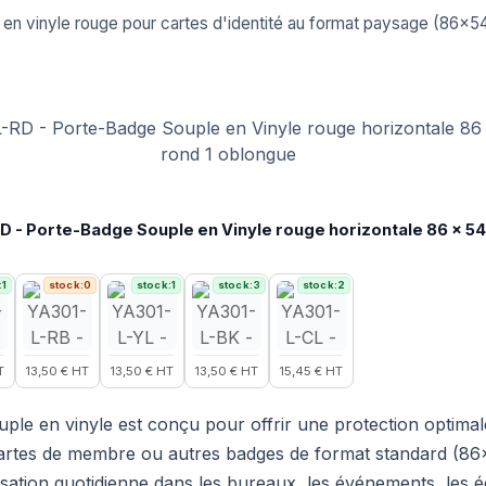
en vinyle rouge pour cartes d'identité au format paysage (86x
 - Porte-Badge Souple en Vinyle rouge horizontale 86 x 54 
:1
stock:0
stock:1
stock:3
stock:2
T
13,50 € HT
13,50 € HT
13,50 € HT
15,45 € HT
ple en vinyle est conçu pour offrir une protection optimal
, cartes de membre ou autres badges de format standard (
lisation quotidienne dans les bureaux, les événements, les é