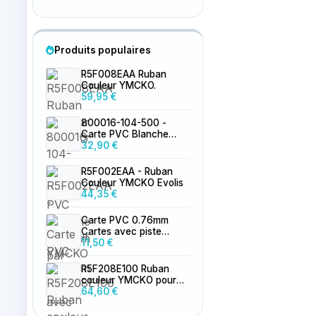
Produits populaires
R5F008EAA Ruban
Couleur YMCKO.
59,95 €
800016-104-500 -
Carte PVC Blanche
0.76mm par 500
32,90 €
R5F002EAA - Ruban
Couleur YMCKO Evolis
44,35 €
Carte PVC 0.76mm
Cartes avec piste
magnétique LoCo
11,50 €
vierge
R5F208E100 Ruban
couleur YMCKO pour
Primacy 2
64,60 €